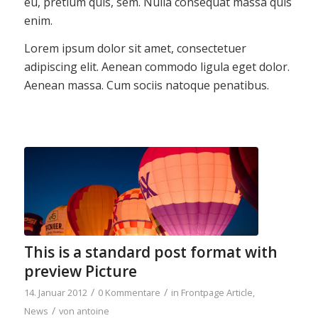
eu, pretium quis, sem. Nulla consequat massa quis
enim.
Lorem ipsum dolor sit amet, consectetuer
adipiscing elit. Aenean commodo ligula eget dolor.
Aenean massa. Cum sociis natoque penatibus.
This is a standard post format with
preview Picture
/
/
14. Januar 2012
0 Kommentare
in
Frontpage Article
,
/
News
von
antoine