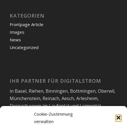
KATEGORIEN
Frontpage Article
Images
News
Uncategorized
IHR PARTNER FÜR DIGITALSTROM
in Basel, Riehen, Binningen, Bottmingen, Oberwil,
Münchenstein, Reinach, Aesch, Arlesheim,
Dornach sowie im Laufental und Leimental.
Cookie-Zustimmung
Impressum
|
Datenschutzerklärung
verwalten