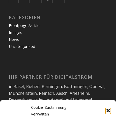
KATEGORIEN
Frontpage Article
Images
News
Uncategorized
IHR PARTNER FÜR DIGITALSTROM
in Basel, Riehen, Binningen, Bottmingen, Oberwil,
Münchenstein, Reinach, Aesch, Arlesheim,
Dornach sowie im Laufental und Leimental.
Cookie-Zustimmung
Impressum
|
Datenschutzerklärung
verwalten